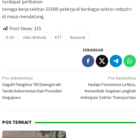
terdapat pelibatan
tenaga kerja sekitar 33.000 pekerja di berbagai sektor industri
di masa mendatang.
Post Views:
315
G-20
Joko Widodo
KTT
Nasional
SEBARKAN
Navigasi
Pos sebelumnya
Pos berikutnya
Gagah! Panglima TNI Dianugerahi
Hadapi Fenomena La Nina,
pos
Tanda Kehormatan Dari Presiden
Kemenhub Siapkan Langkah
Singapura
Antisipasi Sektor Transportasi
POS TERKAIT