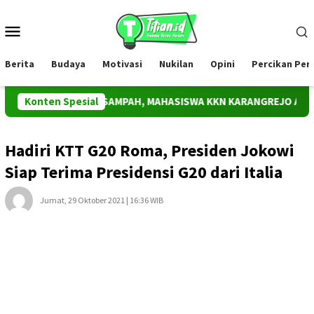
Loncat
ke
Menu
konten
Mobile
Berita
Budaya
Motivasi
Nukilan
Opini
Percikan Pe
AKAN PEDULI SAMPAH, MAHASISWA KKN KARANGREJO AJAK SISWA
Konten Spesial
Hadiri KTT G20 Roma, Presiden Jokowi
Siap Terima Presidensi G20 dari Italia
Jumat, 29 Oktober 2021 | 16:36 WIB