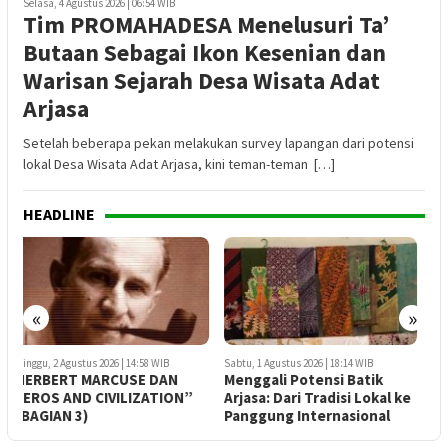
Selasa, 4 Agustus 2026 | 06:54 WIB
Tim PROMAHADESA Menelusuri Ta’
Butaan Sebagai Ikon Kesenian dan
Warisan Sejarah Desa Wisata Adat
Arjasa
Setelah beberapa pekan melakukan survey lapangan dari potensi
lokal Desa Wisata Adat Arjasa, kini teman-teman […]
HEADLINE
«
»
Sabtu, 1 Agustus 2026 | 18:14 WIB
Sabtu, 1 Agustus 2026 | 16:17 WIB
M
Menggali Potensi Batik
HERBERT MARCUSE DAN
Arjasa: Dari Tradisi Lokal ke
“EROS AND CIVILIZATION”
“
Panggung Internasional
(BAGIAN 2)
(