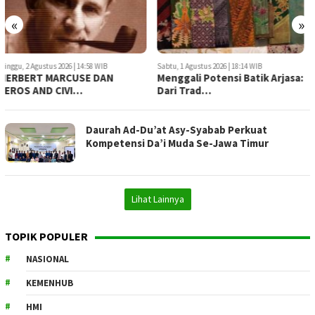
«
»
Sabtu, 1 Agustus 2026 | 18:14 WIB
Sabtu, 1 Agustus 2026 | 16:17 WIB
Menggali Potensi Batik Arjasa:
HERBERT MARCUSE DAN
Dari Trad…
“EROS AND CIVI…
Daurah Ad-Du’at Asy-Syabab Perkuat
Kompetensi Da’i Muda Se-Jawa Timur
Lihat Lainnya
TOPIK POPULER
NASIONAL
KEMENHUB
HMI