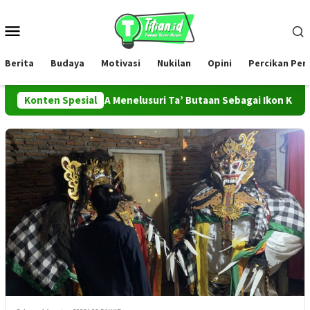
Loncat
ke
Menu
konten
Mobile
Berita
Budaya
Motivasi
Nukilan
Opini
Percikan Pe
PROMAHADESA Menelusuri Ta’ Butaan Sebagai Ikon Kesenian dan 
Konten Spesial