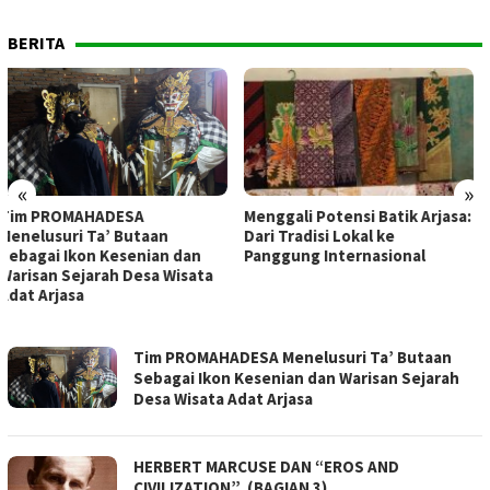
BERITA
«
»
Menggali Potensi Batik Arjasa:
Daurah Ad-Du’at Asy-Syabab
Dari Tradisi Lokal ke
Perkuat Kompetensi Da’i
Panggung Internasional
Muda Se-Jawa Timur
TITIAN
Tim PROMAHADESA Menelusuri Ta’ Butaan
Sebagai Ikon Kesenian dan Warisan Sejarah
Desa Wisata Adat Arjasa
HERBERT MARCUSE DAN “EROS AND
CIVILIZATION” (BAGIAN 3)