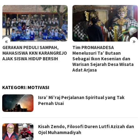
«
»
Tim PROMAHADESA
Menggali Potensi Batik Arjasa:
Menelusuri Ta’ Butaan
Dari Tradisi Lokal ke
Sebagai Ikon Kesenian dan
Panggung Internasional
Warisan Sejarah Desa Wisata
Adat Arjasa
KATEGORI:
MOTIVASI
Isra’ Mi’raj Perjalanan Spiritual yang Tak
Pernah Usai
Kisah Zendo, Filosofi Duren Lutfi Azizah dan
Ojol Muhammadiyah