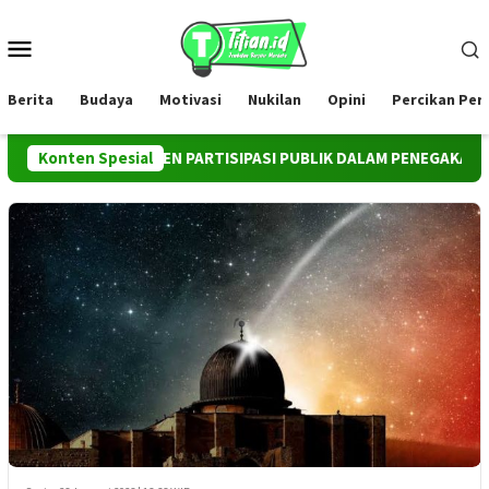
Loncat
ke
Menu
konten
Mobile
Berita
Budaya
Motivasi
Nukilan
Opini
Percikan Pe
AI INSTRUMEN PARTISIPASI PUBLIK DALAM PENEGAKAN HUKUM 
Konten Spesial