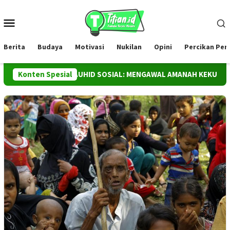
Loncat
ke
Menu
konten
Mobile
Berita
Budaya
Motivasi
Nukilan
Opini
Percikan Pe
WADAS DAN TAUHID SOSIAL: MENGAWAL AMANAH KEKUASAAN AT
Konten Spesial