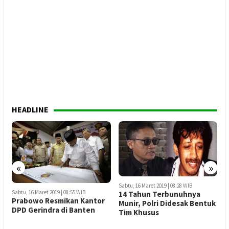
HEADLINE
«
»
Sabtu, 16 Maret 2019 | 08:28 WIB
WIB
14 Tahun Terbunuhnya
Sabtu, 16 Maret 2019 | 08:22 WIB
 Kantor
Munir, Polri Didesak Bentuk
2 Hari Hilang, Nelayan
anten
Tim Khusus
Tewas Mengambang di
Pantai Cipalawah Garut