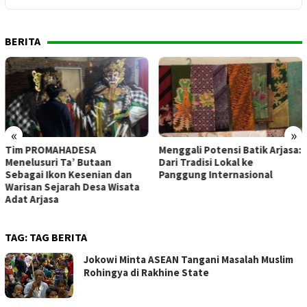
BERITA
«
»
Menggali Potensi Batik Arjasa:
Daurah Ad-Du’at Asy-Sy
Dari Tradisi Lokal ke
Perkuat Kompetensi Da’
an
Panggung Internasional
Muda Se-Jawa Timur
sata
TAG:
TAG BERITA
Jokowi Minta ASEAN Tangani Masalah Muslim
Rohingya di Rakhine State