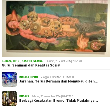
BUDAYA
,
OPINI
,
SASTRA
,
SEJARAH
Kamis, 26 Maret 2026 | 20:25 WIB
Guru, Seniman dan Realitas Sosial
BUDAYA
,
OPINI
Minggu, 4 Mei 2025 | 11:26 WIB
Jaranan, Terus Bermain dan Memukau diten…
BUDAYA
Selasa, 26 November 2024 | 09:46 WIB
Berbagi Kesakralan Bromo: Tidak Mudahnya…