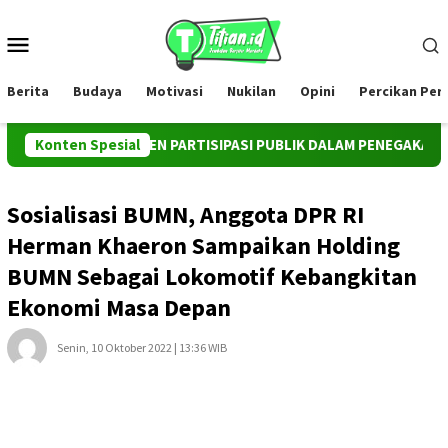
Loncat
ke
Menu
konten
Mobile
Berita
Budaya
Motivasi
Nukilan
Opini
Percikan Pe
AI INSTRUMEN PARTISIPASI PUBLIK DALAM PENEGAKAN HUKUM 
Konten Spesial
Sosialisasi BUMN, Anggota DPR RI
Herman Khaeron Sampaikan Holding
BUMN Sebagai Lokomotif Kebangkitan
Ekonomi Masa Depan
Senin, 10 Oktober 2022 | 13:36 WIB