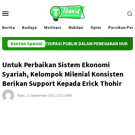
Loncat
ke
Menu
konten
Mobile
Berita
Budaya
Motivasi
Nukilan
Opini
Percikan Pe
TRUMEN PARTISIPASI PUBLIK DALAM PENEGAKAN HUKUM TERHAD
Konten Spesial
Untuk Perbaikan Sistem Ekonomi
Syariah, Kelompok Milenial Konsisten
Berikan Support Kepada Erick Thohir
Rabu, 21 September 2022 | 15:21 WIB