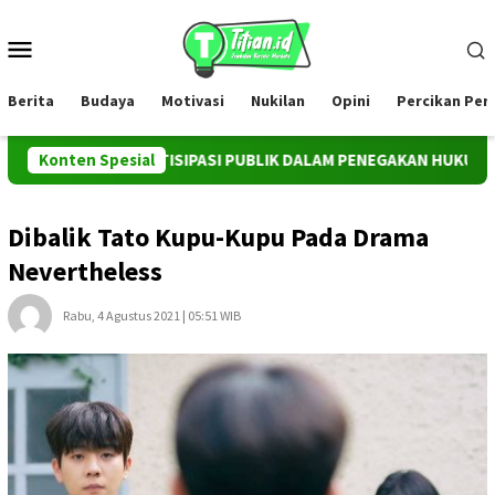
Loncat
ke
Menu
konten
Mobile
Berita
Budaya
Motivasi
Nukilan
Opini
Percikan Pe
UMEN PARTISIPASI PUBLIK DALAM PENEGAKAN HUKUM TERHADAP 
Konten Spesial
Dibalik Tato Kupu-Kupu Pada Drama
Nevertheless
Rabu, 4 Agustus 2021 | 05:51 WIB