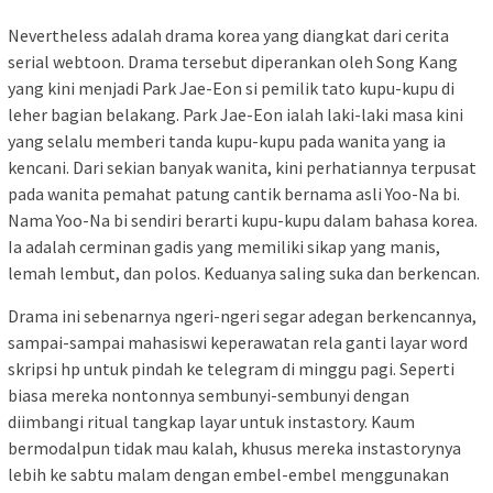
Nevertheless adalah drama korea yang diangkat dari cerita
serial webtoon. Drama tersebut diperankan oleh Song Kang
yang kini menjadi Park Jae-Eon si pemilik tato kupu-kupu di
leher bagian belakang. Park Jae-Eon ialah laki-laki masa kini
yang selalu memberi tanda kupu-kupu pada wanita yang ia
kencani. Dari sekian banyak wanita, kini perhatiannya terpusat
pada wanita pemahat patung cantik bernama asli Yoo-Na bi.
Nama Yoo-Na bi sendiri berarti kupu-kupu dalam bahasa korea.
Ia adalah cerminan gadis yang memiliki sikap yang manis,
lemah lembut, dan polos. Keduanya saling suka dan berkencan.
Drama ini sebenarnya ngeri-ngeri segar adegan berkencannya,
sampai-sampai mahasiswi keperawatan rela ganti layar word
skripsi hp untuk pindah ke telegram di minggu pagi. Seperti
biasa mereka nontonnya sembunyi-sembunyi dengan
diimbangi ritual tangkap layar untuk instastory. Kaum
bermodalpun tidak mau kalah, khusus mereka instastorynya
lebih ke sabtu malam dengan embel-embel menggunakan