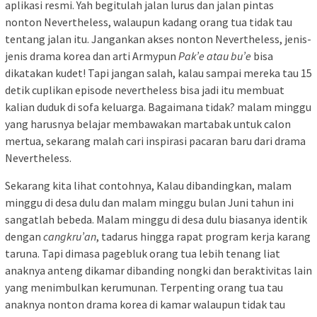
aplikasi resmi. Yah begitulah jalan lurus dan jalan pintas
nonton Nevertheless, walaupun kadang orang tua tidak tau
tentang jalan itu. Jangankan akses nonton Nevertheless, jenis-
jenis drama korea dan arti Armypun
Pak’e atau bu’e
bisa
dikatakan kudet! Tapi jangan salah, kalau sampai mereka tau 15
detik cuplikan episode nevertheless bisa jadi itu membuat
kalian duduk di sofa keluarga. Bagaimana tidak? malam minggu
yang harusnya belajar membawakan martabak untuk calon
mertua, sekarang malah cari inspirasi pacaran baru dari drama
Nevertheless.
Sekarang kita lihat contohnya, Kalau dibandingkan, malam
minggu di desa dulu dan malam minggu bulan Juni tahun ini
sangatlah bebeda. Malam minggu di desa dulu biasanya identik
dengan
cangkru’an
, tadarus hingga rapat program kerja karang
taruna. Tapi dimasa pagebluk orang tua lebih tenang liat
anaknya anteng dikamar dibanding nongki dan beraktivitas lain
yang menimbulkan kerumunan. Terpenting orang tua tau
anaknya nonton drama korea di kamar walaupun tidak tau