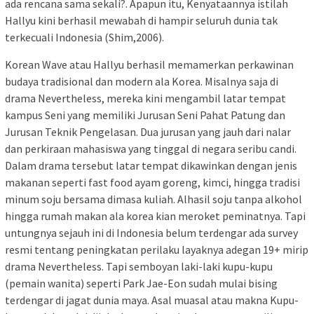
ada rencana sama sekali?. Apapun itu, Kenyataannya istilah
Hallyu kini berhasil mewabah di hampir seluruh dunia tak
terkecuali Indonesia (Shim,2006).
Korean Wave atau Hallyu berhasil memamerkan perkawinan
budaya tradisional dan modern ala Korea. Misalnya saja di
drama Nevertheless, mereka kini mengambil latar tempat
kampus Seni yang memiliki Jurusan Seni Pahat Patung dan
Jurusan Teknik Pengelasan. Dua jurusan yang jauh dari nalar
dan perkiraan mahasiswa yang tinggal di negara seribu candi.
Dalam drama tersebut latar tempat dikawinkan dengan jenis
makanan seperti fast food ayam goreng, kimci, hingga tradisi
minum soju bersama dimasa kuliah. Alhasil soju tanpa alkohol
hingga rumah makan ala korea kian meroket peminatnya. Tapi
untungnya sejauh ini di Indonesia belum terdengar ada survey
resmi tentang peningkatan perilaku layaknya adegan 19+ mirip
drama Nevertheless. Tapi semboyan laki-laki kupu-kupu
(pemain wanita) seperti Park Jae-Eon sudah mulai bising
terdengar di jagat dunia maya. Asal muasal atau makna Kupu-