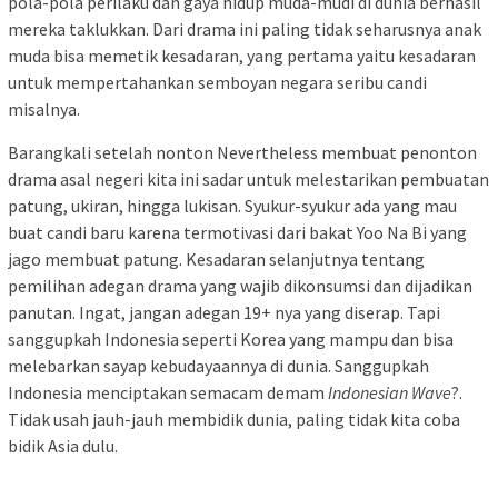
pola-pola perilaku dan gaya hidup muda-mudi di dunia berhasil
mereka taklukkan. Dari drama ini paling tidak seharusnya anak
muda bisa memetik kesadaran, yang pertama yaitu kesadaran
untuk mempertahankan semboyan negara seribu candi
misalnya.
Barangkali setelah nonton Nevertheless membuat penonton
drama asal negeri kita ini sadar untuk melestarikan pembuatan
patung, ukiran, hingga lukisan. Syukur-syukur ada yang mau
buat candi baru karena termotivasi dari bakat Yoo Na Bi yang
jago membuat patung. Kesadaran selanjutnya tentang
pemilihan adegan drama yang wajib dikonsumsi dan dijadikan
panutan. Ingat, jangan adegan 19+ nya yang diserap. Tapi
sanggupkah Indonesia seperti Korea yang mampu dan bisa
melebarkan sayap kebudayaannya di dunia. Sanggupkah
Indonesia menciptakan semacam demam
Indonesian Wave
?.
Tidak usah jauh-jauh membidik dunia, paling tidak kita coba
bidik Asia dulu.