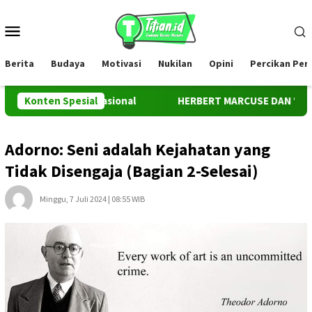
Loncat
ke
Menu
konten
Mobile
Berita
Budaya
Motivasi
Nukilan
Opini
Percikan Pe
anggung Internasional
Konten Spesial
HERBERT MARCUSE DAN “EROS AND C
Adorno: Seni adalah Kejahatan yang
Tidak Disengaja (Bagian 2-Selesai)
Minggu, 7 Juli 2024 | 08:55 WIB