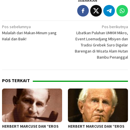
SEBARKAN
Navigasi
Pos sebelumnya
Pos berikutnya
Mulailah dari Makan-Minum yang
Libatkan Puluhan UMKM Mikro,
pos
Halal dan Baik!
Event Loemadjang Mbiyen dan
Tradisi Grebek Suro Digelar
Barengan di Wisata Alam Hutan
Bambu Penanggal
POS TERKAIT
HERBERT MARCUSE DAN “EROS
HERBERT MARCUSE DAN “EROS