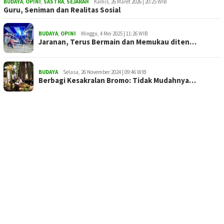
BUDAYA
,
OPINI
,
SASTRA
,
SEJARAH
Kamis, 26 Maret 2026 | 20:25 WIB
Guru, Seniman dan Realitas Sosial
BUDAYA
,
OPINI
Minggu, 4 Mei 2025 | 11:26 WIB
Jaranan, Terus Bermain dan Memukau diten…
BUDAYA
Selasa, 26 November 2024 | 09:46 WIB
Berbagi Kesakralan Bromo: Tidak Mudahnya…