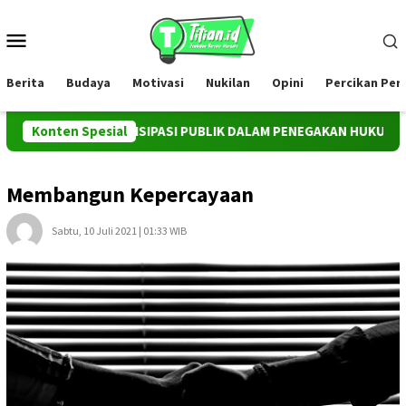
Loncat
ke
Menu
konten
Mobile
Berita
Budaya
Motivasi
Nukilan
Opini
Percikan Pe
TRUMEN PARTISIPASI PUBLIK DALAM PENEGAKAN HUKUM TERHADA
Konten Spesial
Membangun Kepercayaan
Sabtu, 10 Juli 2021 | 01:33 WIB