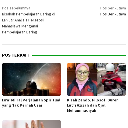
Navigasi
Pos sebelumnya
Pos berikutnya
Bisakah Pembelajaran Daring di
Pos Berikutnya
pos
Lanjut? Analisis Persepsi
Mahasiswa Mengenai
Pembelajaran Daring
POS TERKAIT
Isra’ Mi’raj Perjalanan Spiritual
Kisah Zendo, Filosofi Duren
yang Tak Pernah Usai
Lutfi Azizah dan Ojol
Muhammadiyah