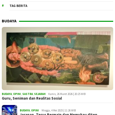
TAG BERITA
BUDAYA
BUDAYA
,
OPINI
,
SASTRA
,
SEJARAH
Kamis, 26 Maret 2026 | 20:25 WIB
Guru, Seniman dan Realitas Sosial
BUDAYA
,
OPINI
Minggu, 4 Mei 2025 | 11:26 WIB
Jaranan, Terus Bermain dan Memukau diten…