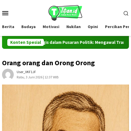
Loncat
ke
Menu
konten
Mobile
Berita
Budaya
Motivasi
Nukilan
Opini
Percikan Pe
dilan Ekologis dalam Pusaran Politik: Mengawal Transparansi dan
Konten Spesial
Orang orang dan Orong Orong
User_VKF1JF
Rabu, 3 Juni 2026 | 12:37 WIB