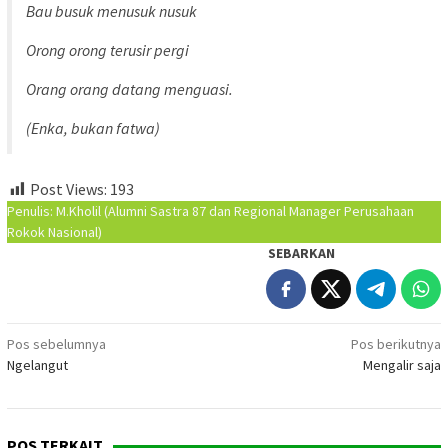
Bau busuk menusuk nusuk
Orong orong terusir pergi
Orang orang datang menguasi.
(Enka, bukan fatwa)
Post Views:
193
Penulis: M.Kholil (Alumni Sastra 87 dan Regional Manager Perusahaan
Rokok Nasional)
SEBARKAN
Navigasi
Pos sebelumnya
Pos berikutnya
Ngelangut
Mengalir saja
pos
POS TERKAIT