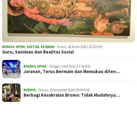
BUDAYA
,
OPINI
,
SASTRA
,
SEJARAH
Kamis, 26 Maret 2026 | 20:25 WIB
Guru, Seniman dan Realitas Sosial
BUDAYA
,
OPINI
Minggu, 4 Mei 2025 | 11:26 WIB
Jaranan, Terus Bermain dan Memukau diten…
BUDAYA
Selasa, 26 November 2024 | 09:46 WIB
Berbagi Kesakralan Bromo: Tidak Mudahnya…