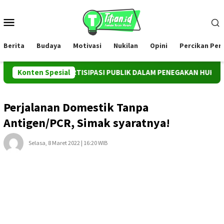
Loncat
ke
Menu
konten
Mobile
Berita
Budaya
Motivasi
Nukilan
Opini
Percikan Pe
STRUMEN PARTISIPASI PUBLIK DALAM PENEGAKAN HUKUM TERHAD
Konten Spesial
Perjalanan Domestik Tanpa
Antigen/PCR, Simak syaratnya!
Selasa, 8 Maret 2022 | 16:20 WIB