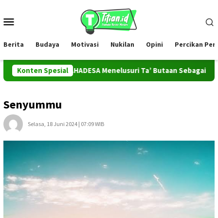
Loncat
ke
Menu
konten
Mobile
Berita
Budaya
Motivasi
Nukilan
Opini
Percikan Pe
Tim PROMAHADESA Menelusuri Ta’ Butaan Sebagai Ikon Kesen
Konten Spesial
Senyummu
Selasa, 18 Juni 2024 | 07:09 WIB