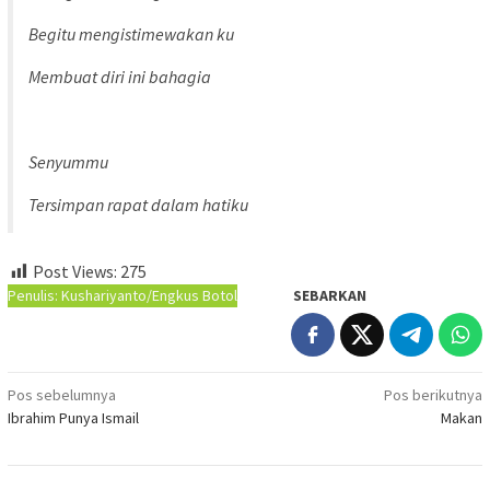
Begitu mengistimewakan ku
Membuat diri ini bahagia
Senyummu
Tersimpan rapat dalam hatiku
Post Views:
275
Penulis: Kushariyanto/Engkus Botol
SEBARKAN
Navigasi
Pos sebelumnya
Pos berikutnya
Ibrahim Punya Ismail
Makan
pos