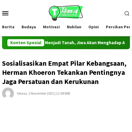
Loncat
ke
Menu
konten
Mobile
Berita
Budaya
Motivasi
Nukilan
Opini
Percikan Pe
d Akan Kembali Menjadi Tanah, Jiwa Akan Menghadap Allah
Konten Spesial
Sosialisasikan Empat Pilar Kebangsaan,
Herman Khoeron Tekankan Pentingnya
Jaga Persatuan dan Kerukunan
Selasa, 1 November 2022 | 11:58 WIB