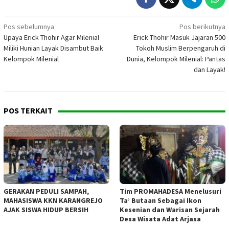
Navigasi
Pos sebelumnya
Pos berikutnya
Upaya Erick Thohir Agar Milenial
Erick Thohir Masuk Jajaran 500
pos
Miliki Hunian Layak Disambut Baik
Tokoh Muslim Berpengaruh di
Kelompok Milenial
Dunia, Kelompok Milenial: Pantas
dan Layak!
POS TERKAIT
GERAKAN PEDULI SAMPAH,
Tim PROMAHADESA Menelusuri
MAHASISWA KKN KARANGREJO
Ta’ Butaan Sebagai Ikon
AJAK SISWA HIDUP BERSIH
Kesenian dan Warisan Sejarah
Desa Wisata Adat Arjasa