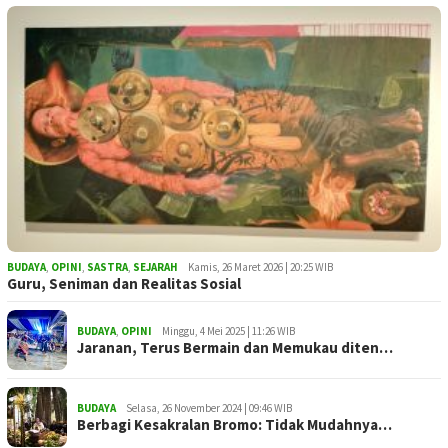
BUDAYA
,
OPINI
,
SASTRA
,
SEJARAH
Kamis, 26 Maret 2026 | 20:25 WIB
Guru, Seniman dan Realitas Sosial
BUDAYA
,
OPINI
Minggu, 4 Mei 2025 | 11:26 WIB
Jaranan, Terus Bermain dan Memukau diten…
BUDAYA
Selasa, 26 November 2024 | 09:46 WIB
Berbagi Kesakralan Bromo: Tidak Mudahnya…