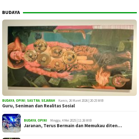
BUDAYA
BUDAYA
,
OPINI
,
SASTRA
,
SEJARAH
Kamis, 26 Maret 2026 | 20:25 WIB
Guru, Seniman dan Realitas Sosial
BUDAYA
,
OPINI
Minggu, 4 Mei 2025 | 11:26 WIB
Jaranan, Terus Bermain dan Memukau diten…