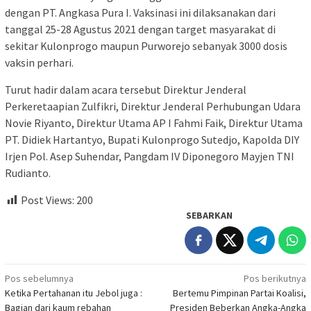
dengan PT. Angkasa Pura I. Vaksinasi ini dilaksanakan dari
tanggal 25-28 Agustus 2021 dengan target masyarakat di
sekitar Kulonprogo maupun Purworejo sebanyak 3000 dosis
vaksin perhari.
Turut hadir dalam acara tersebut Direktur Jenderal
Perkeretaapian Zulfikri, Direktur Jenderal Perhubungan Udara
Novie Riyanto, Direktur Utama AP I Fahmi Faik, Direktur Utama
PT. Didiek Hartantyo, Bupati Kulonprogo Sutedjo, Kapolda DIY
Irjen Pol. Asep Suhendar, Pangdam IV Diponegoro Mayjen TNI
Rudianto.
Post Views:
200
SEBARKAN
Navigasi
Pos sebelumnya
Pos berikutnya
Ketika Pertahanan itu Jebol juga :
Bertemu Pimpinan Partai Koalisi,
pos
Bagian dari kaum rebahan
Presiden Beberkan Angka-Angka