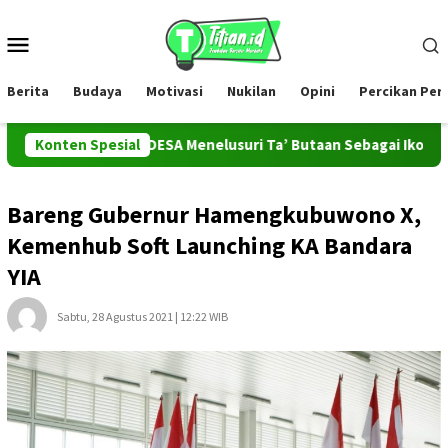
Loncat
ke
Menu
konten
Mobile
Berita
Budaya
Motivasi
Nukilan
Opini
Percikan Pe
Tim PROMAHADESA Menelusuri Ta’ Butaan Sebagai Ikon Kesenian d
Konten Spesial
Bareng Gubernur Hamengkubuwono X,
Kemenhub Soft Launching KA Bandara
YIA
Sabtu, 28 Agustus 2021 | 12:22 WIB