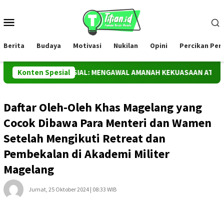
Loncat
ke
Menu
konten
Mobile
Berita
Budaya
Motivasi
Nukilan
Opini
Percikan Pe
 TAUHID SOSIAL: MENGAWAL AMANAH KEKUASAAN ATAS BUMI
Konten Spesial
Daftar Oleh-Oleh Khas Magelang yang
Cocok Dibawa Para Menteri dan Wamen
Setelah Mengikuti Retreat dan
Pembekalan di Akademi Militer
Magelang
Jumat, 25 Oktober 2024 | 08:33 WIB