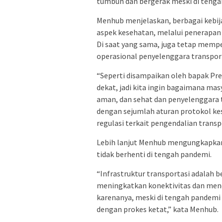
tumbuh dan bergerak meski di tengah
Menhub menjelaskan, berbagai kebij
aspek kesehatan, melalui penerapan
Di saat yang sama, juga tetap memp
operasional penyelenggara transport
“Seperti disampaikan oleh bapak Pr
dekat, jadi kita ingin bagaimana ma
aman, dan sehat dan penyelenggara t
dengan sejumlah aturan protokol ke
regulasi terkait pengendalian trans
Lebih lanjut Menhub mengungkapkan
tidak berhenti di tengah pandemi.
“Infrastruktur transportasi adalah 
meningkatkan konektivitas dan men
karenanya, meski di tengah pandemi
dengan prokes ketat,” kata Menhub.