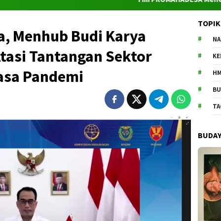
TOPIK
a, Menhub Budi Karya
NA
tasi Tantangan Sektor
K
Masa Pandemi
HM
BU
TA
BUDA