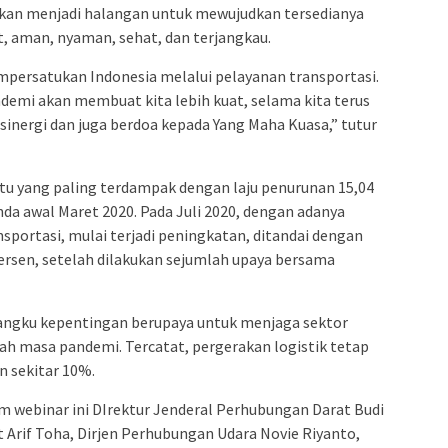
an menjadi halangan untuk mewujudkan tersedianya
, aman, nyaman, sehat, dan terjangkau.
persatukan Indonesia melalui pelayanan transportasi.
demi akan membuat kita lebih kuat, selama kita terus
inergi dan juga berdoa kepada Yang Maha Kuasa,” tutur
atu yang paling terdampak dengan laju penurunan 15,04
da awal Maret 2020. Pada Juli 2020, dengan adanya
sportasi, mulai terjadi peningkatan, ditandai dengan
rsen, setelah dilakukan sejumlah upaya bersama
gku kepentingan berupaya untuk menjaga sektor
gah masa pandemi. Tercatat, pergerakan logistik tetap
n sekitar 10%.
m webinar ini DIrektur Jenderal Perhubungan Darat Budi
t Arif Toha, Dirjen Perhubungan Udara Novie Riyanto,