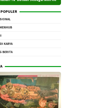
 POPULER
SIONAL
EMENHUB
I
DI KARYA
G BERITA
YA