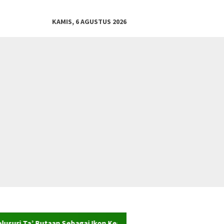
KAMIS, 6 AGUSTUS 2026
taan Sebagai Ikon Kesenian dan Warisan Sejarah Desa Wisata Ad