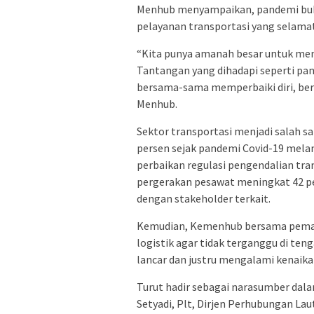
Menhub menyampaikan, pandemi buk
pelayanan transportasi yang selamat
“Kita punya amanah besar untuk mem
Tantangan yang dihadapi seperti pan
bersama-sama memperbaiki diri, bers
Menhub.
Sektor transportasi menjadi salah s
persen sejak pandemi Covid-19 melan
perbaikan regulasi pengendalian tran
pergerakan pesawat meningkat 42 pe
dengan stakeholder terkait.
Kemudian, Kemenhub bersama peman
logistik agar tidak terganggu di ten
lancar dan justru mengalami kenaika
Turut hadir sebagai narasumber dala
Setyadi, Plt, Dirjen Perhubungan Lau