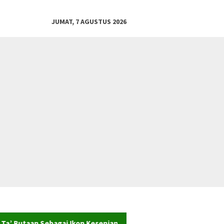
JUMAT, 7 AGUSTUS 2026
ai Ikon Kesenian dan Warisan Sejarah Desa Wisata Adat Arjasa