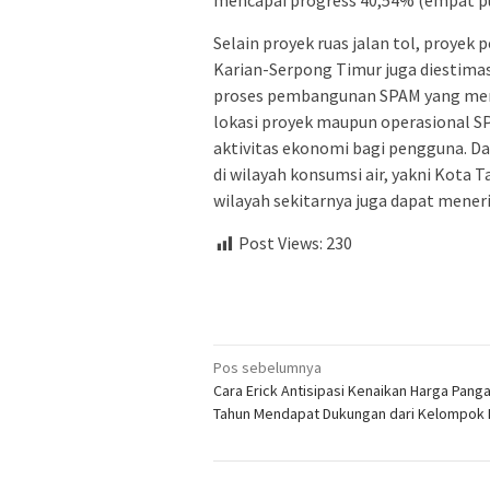
mencapai progress 40,54% (empat pu
Selain proyek ruas jalan tol, proyek 
Karian-Serpong Timur juga diestim
proses pembangunan SPAM yang menin
lokasi proyek maupun operasional 
aktivitas ekonomi bagi pengguna. D
di wilayah konsumsi air, yakni Kota
wilayah sekitarnya juga dapat mener
Post Views:
230
Navigasi
Pos sebelumnya
Cara Erick Antisipasi Kenaikan Harga Panga
pos
Tahun Mendapat Dukungan dari Kelompok M