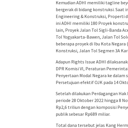
Kemudian ADHI memiliki tagline be
bergerak di bidang konstruksi. Saat i
Engineering & Konstruksi, Properti d
ini ADHI memiliki 180 Proyek konstru
lain, Proyek Jalan Tol Sigli-Banda 
Tol Yogyakarta-Bawen, Jalan Tol Sol
beberapa proyek di Ibu Kota Negara
Konstruksi, Jalan Tol Segmen 3A Ka
Adapun Rights Issue ADHI dilaksana
DPR Komisi VI, Peraturan Pemerint
Penyertaan Modal Negara ke dalam 
Persetujuan efektif OJK pada 14 Okt
Setelah dilakukan Perdagangan Hak
periode 28 Oktober 2022 hingga 8 N
Rp2,6 triliun dengan komposisi Peny
publik sebesar Rp689 miliar.
Total dana tersebut jelas Kang Her