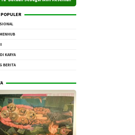
 POPULER
SIONAL
EMENHUB
I
DI KARYA
G BERITA
YA