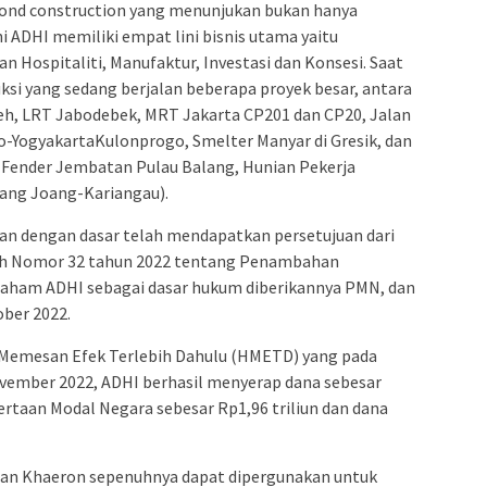
yond construction yang menunjukan bukan hanya
ni ADHI memiliki empat lini bisnis utama yaitu
an Hospitaliti, Manufaktur, Investasi dan Konsesi. Saat
ksi yang sedang berjalan beberapa proyek besar, antara
Aceh, LRT Jabodebek, MRT Jakarta CP201 dan CP20, Jalan
o-YogyakartaKulonprogo, Smelter Manyar di Gresik, dan
 (Fender Jembatan Pulau Balang, Hunian Pekerja
rang Joang-Kariangau).
kan dengan dasar telah mendapatkan persetujuan dari
ah Nomor 32 tahun 2022 tentang Penambahan
saham ADHI sebagai dasar hukum diberikannya PMN, dan
ober 2022.
 Memesan Efek Terlebih Dahulu (HMETD) yang pada
ovember 2022, ADHI berhasil menyerap dana sebesar
ertaan Modal Negara sebesar Rp1,96 triliun dan dana
man Khaeron sepenuhnya dapat dipergunakan untuk