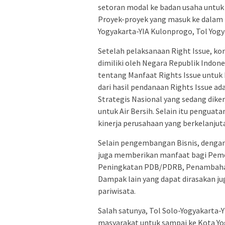
setoran modal ke badan usaha untuk
Proyek-proyek yang masuk ke dalam p
Yogyakarta-YIA Kulonprogo, Tol Yog
Setelah pelaksanaan Right Issue, ko
dimiliki oleh Negara Republik Indone
tentang Manfaat Rights Issue untuk 
dari hasil pendanaan Rights Issue a
Strategis Nasional yang sedang dik
untuk Air Bersih. Selain itu pengua
kinerja perusahaan yang berkelanjut
Selain pengembangan Bisnis, dengan 
juga memberikan manfaat bagi Pemer
Peningkatan PDB/PDRB, Penambahan 
Dampak lain yang dapat dirasakan ju
pariwisata.
Salah satunya, Tol Solo-Yogyakarta-Y
masyarakat untuk sampai ke Kota Yogy