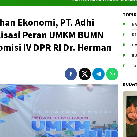
TOPIK
an Ekonomi, PT. Adhi
NA
alisasi Peran UMKM BUMN
K
misi IV DPR RI Dr. Herman
HM
BU
TA
BUDA