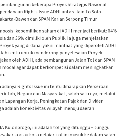
 pembangunan beberapa Proyek Strategis Nasional.
endanaan Rights Issue ADHI antara lain To Solo-
yakarta-Bawen dan SPAM Karian Serpong Timur.
mposisi kepemilikan saham di ADHI menjadi berikut: 64%
sia dan 36% dimiliki oleh Publik. Ia juga menjelaskan
Proyek yang di danai yakni manfaat yang diperoleh ADHI
dalah tentu untuk mendorong penyelesaian Proyek
erjakan oleh ADHI, ada pembangunan Jalan Tol dan SPAM
tan modal agar dapat berkompetisi dalam meningkatkan
an.
adanya Rights Issue ini tentu diharapkan Perseroan
intah, Negara dan Masyarakat, salah satu nya, melalui
Lapangan Kerja, Peningkatan Pajak dan Dividen.
ga adalah konektivitas wilayah menuju daerah
IA Kulonprogo, ini adalah tol yang ditunggu – tunggu
akarta atau kota pelajar, tol ini masuk ke dalam salah