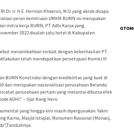
 Dr. Ir. H.E. Herman Khaeron, M.Si yang akrab disapa
ialiasi peran kemitraan UMKM BUMN ini merupakan
dan mitra kerja BUMN, PT Adhi Karya yang
OTOM
November 2022 disalah satu hotel di Kabupaten
sebut menambahkan terkait dengan keberhasilan PT.
g dilakukan telah mendapatkan persetujuan Komisi VI
n BUMN Konstruksi dengan kredibilitas yang kuat di
1960 dan merupakan nasionalisasi perusahaan Belanda.
ercatat perusahaan pertam yang melantai dibursa efek
ode ADHI.” – Ujar Kang Hero.
umental yang hingga kini masih dipergunakan. Yakni
ung Karno, Masjid Istiqlal, Monumen Nasional (Monas),
du”,Tambahnya.