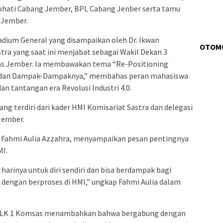
hati Cabang Jember, BPL Cabang Jenber serta tamu
 Jember.
adium General yang disampaikan oleh Dr. Ikwan
OTOM
tra yang saat ini menjabat sebagai Wakil Dekan 3
itas Jember. Ia membawakan tema “Re-Positioning
4.0 dan Dampak-Dampaknya,” membahas peran mahasiswa
n tantangan era Revolusi Industri 4.0.
 yang terdiri dari kader HMI Komisariat Sastra dan delegasi
Jember.
 Fahmi Aulia Azzahra, menyampaikan pesan pentingnya
MI.
harinya untuk diri sendiri dan bisa berdampak bagi
n dengan berproses di HMI,” ungkap Fahmi Aulia dalam
a LK 1 Komsas menambahkan bahwa bergabung dengan