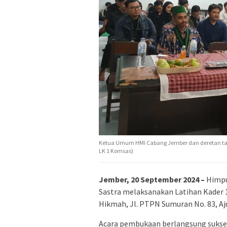
Ketua Umum HMI Cabang Jember dan deretan tam
LK 1 Komsas)
Jember, 20 September 2024 –
Himpu
Sastra melaksanakan Latihan Kader 1
Hikmah, Jl. PTPN Sumuran No. 83, Aj
Acara pembukaan berlangsung sukses