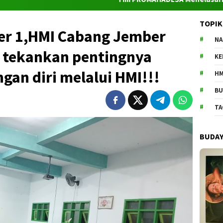
TOPIK
der 1,HMI Cabang Jember
NA
a tekankan pentingnya
K
an diri melalui HMI!!!
HM
BU
TA
BUDA