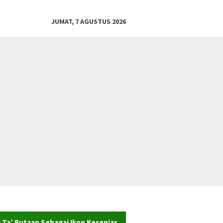
JUMAT, 7 AGUSTUS 2026
ebagai Ikon Kesenian dan Warisan Sejarah Desa Wisata Adat Arj