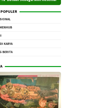
 POPULER
SIONAL
EMENHUB
I
DI KARYA
G BERITA
YA