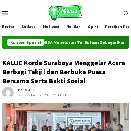
Loncat
ke
Menu
konten
Mobile
Berita
Budaya
Motivasi
Nukilan
Opini
Percikan Pe
Tim PROMAHADESA Menelusuri Ta’ Butaan Sebagai Ikon Kesenian d
Konten Spesial
KAUJE Korda Surabaya Menggelar Acara
Berbagi Takjil dan Berbuka Puasa
Bersama Serta Bakti Sosial
User_VKF1JF
Sabtu, 28 Februari 2026 | 23:11 WIB