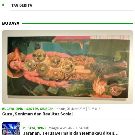
TAG BERITA
BUDAYA
BUDAYA
,
OPINI
,
SASTRA
,
SEJARAH
Kamis, 26 Maret 2026 | 20:25 WIB
Guru, Seniman dan Realitas Sosial
BUDAYA
,
OPINI
Minggu, 4 Mei 2025 | 11:26 WIB
Jaranan, Terus Bermain dan Memukau diten…