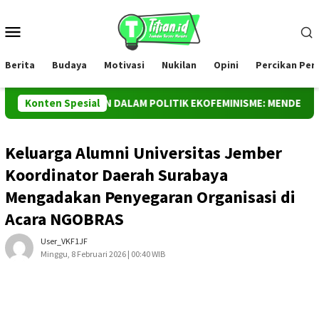
Loncat
ke
Menu
konten
Mobile
Berita
Budaya
Motivasi
Nukilan
Opini
Percikan Pe
 PEREMPUAN DALAM POLITIK EKOFEMINISME: MENDEKONSTRUKSI 
Konten Spesial
Keluarga Alumni Universitas Jember
Koordinator Daerah Surabaya
Mengadakan Penyegaran Organisasi di
Acara NGOBRAS
User_VKF1JF
Minggu, 8 Februari 2026 | 00:40 WIB