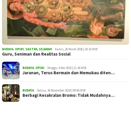
BUDAYA
,
OPINI
,
SASTRA
,
SEJARAH
Kamis, 26 Maret 2026 | 20:25 WIB
Guru, Seniman dan Realitas Sosial
BUDAYA
,
OPINI
Minggu, 4 Mei 2025 | 11:26 WIB
Jaranan, Terus Bermain dan Memukau diten…
BUDAYA
Selasa, 26 November 2024 | 09:46 WIB
Berbagi Kesakralan Bromo: Tidak Mudahnya…