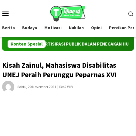
Loncat
ke
Menu
konten
Mobile
Berita
Budaya
Motivasi
Nukilan
Opini
Percikan Pe
RUMEN PARTISIPASI PUBLIK DALAM PENEGAKAN HUKUM TERHADA
Konten Spesial
Kisah Zainul, Mahasiswa Disabilitas
UNEJ Peraih Perunggu Peparnas XVI
Sabtu, 20 November 2021 | 13:42 WIB