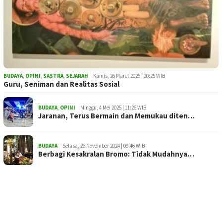
BUDAYA
,
OPINI
,
SASTRA
,
SEJARAH
Kamis, 26 Maret 2026 | 20:25 WIB
Guru, Seniman dan Realitas Sosial
BUDAYA
,
OPINI
Minggu, 4 Mei 2025 | 11:26 WIB
Jaranan, Terus Bermain dan Memukau diten…
BUDAYA
Selasa, 26 November 2024 | 09:46 WIB
Berbagi Kesakralan Bromo: Tidak Mudahnya…