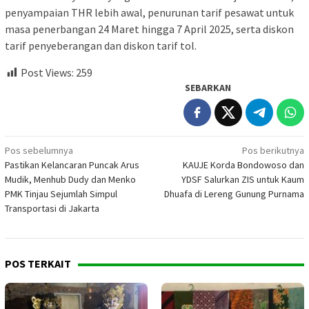
penyampaian THR lebih awal, penurunan tarif pesawat untuk
masa penerbangan 24 Maret hingga 7 April 2025, serta diskon
tarif penyeberangan dan diskon tarif tol.
Post Views:
259
SEBARKAN
Navigasi
Pos sebelumnya
Pos berikutnya
Pastikan Kelancaran Puncak Arus
KAUJE Korda Bondowoso dan
pos
Mudik, Menhub Dudy dan Menko
YDSF Salurkan ZIS untuk Kaum
PMK Tinjau Sejumlah Simpul
Dhuafa di Lereng Gunung Purnama
Transportasi di Jakarta
POS TERKAIT