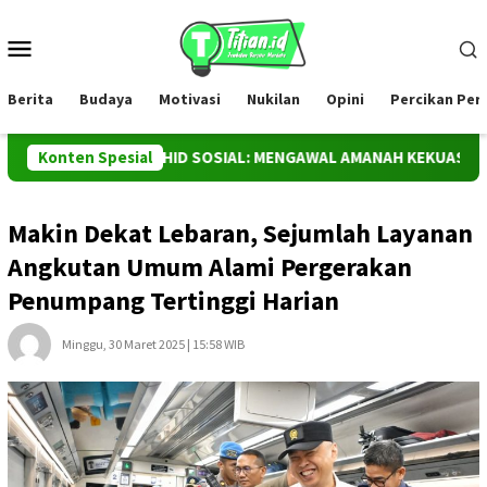
Loncat
ke
Menu
konten
Mobile
Berita
Budaya
Motivasi
Nukilan
Opini
Percikan Pe
ADAS DAN TAUHID SOSIAL: MENGAWAL AMANAH KEKUASAAN ATAS 
Konten Spesial
Makin Dekat Lebaran, Sejumlah Layanan
Angkutan Umum Alami Pergerakan
Penumpang Tertinggi Harian
Minggu, 30 Maret 2025 | 15:58 WIB