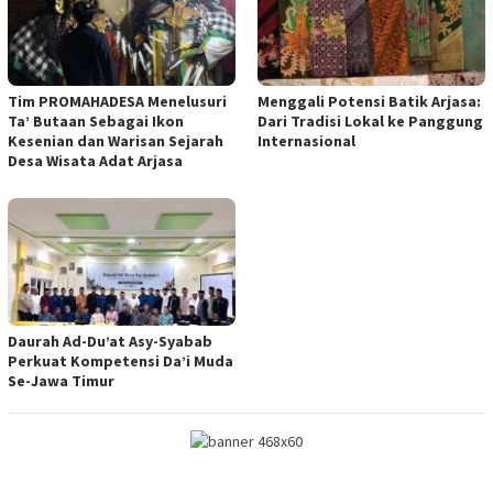
Tim PROMAHADESA Menelusuri
Menggali Potensi Batik Arjasa:
Ta’ Butaan Sebagai Ikon
Dari Tradisi Lokal ke Panggung
Kesenian dan Warisan Sejarah
Internasional
Desa Wisata Adat Arjasa
Daurah Ad-Du’at Asy-Syabab
Perkuat Kompetensi Da’i Muda
Se-Jawa Timur