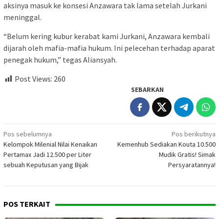
aksinya masuk ke konsesi Anzawara tak lama setelah Jurkani
meninggal.
“Belum kering kubur kerabat kami Jurkani, Anzawara kembali
dijarah oleh mafia-mafia hukum. Ini pelecehan terhadap aparat
penegak hukum,” tegas Aliansyah.
Post Views:
260
SEBARKAN
Navigasi
Pos sebelumnya
Pos berikutnya
Kelompok Milenial Nilai Kenaikan
Kemenhub Sediakan Kouta 10.500
pos
Pertamax Jadi 12.500 per Liter
Mudik Gratis! Simak
sebuah Keputusan yang Bijak
Persyaratannya!
POS TERKAIT