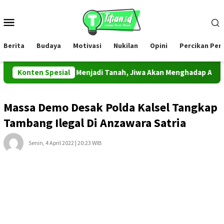
Loncat
ke
Menu
konten
Mobile
Berita
Budaya
Motivasi
Nukilan
Opini
Percikan Pe
d Akan Kembali Menjadi Tanah, Jiwa Akan Menghadap Allah
Konten Spesial
Massa Demo Desak Polda Kalsel Tangkap
Tambang Ilegal Di Anzawara Satria
Senin, 4 April 2022 | 20:23 WIB