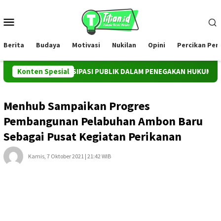
Loncat
ke
Menu
konten
Mobile
Berita
Budaya
Motivasi
Nukilan
Opini
Percikan Pe
MEN PARTISIPASI PUBLIK DALAM PENEGAKAN HUKUM TERHADAP 
Konten Spesial
Menhub Sampaikan Progres
Pembangunan Pelabuhan Ambon Baru
Sebagai Pusat Kegiatan Perikanan
Kamis, 7 Oktober 2021 | 21:42 WIB