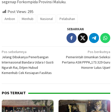
segenap Forkompida Provinsi Maluku.
Post Views:
295
Ambon
Menhub
Nasional
Pelabuhan
SEBARKAN
Navigasi
Pos sebelumnya
Pos berikutnya
Jelang Dibukanya Penerbangan
Pemerintah Umumkan Seleksi
pos
Internasional Bandara Udara I Gusti
Pertama ASN PPPK,173.329 Guru
Ngurah Rai, Ditjen Hubud
Honorer Lulus Ujian!
Kemenhub Cek Kesiapan Fasilitas
POS TERKAIT