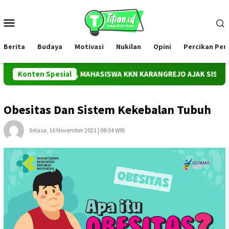
Loncat
ke
Menu
konten
Mobile
Berita
Budaya
Motivasi
Nukilan
Opini
Percikan Pe
EDULI SAMPAH, MAHASISWA KKN KARANGREJO AJAK SISWA HIDUP
Konten Spesial
Obesitas Dan Sistem Kekebalan Tubuh
Selasa, 16 November 2021 | 08:34 WIB