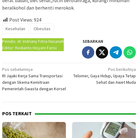
berat badan, diet sehat,rutin berolahraga, kurangi minuman
beralkohol dan berhenti merokok.
Post Views:
924
Kesehatan
Obesitas
Penulis: dr. Indriany Fitria Hasanah
SEBARKAN
Editor: Redianto Hisyam Farisi
Navigasi
Pos sebelumnya
Pos berikutnya
RI Jajaki Kerja Sama Transportasi
Telomer, Gaya Hidup, Upaya Tetap
pos
dengan Skema Kemitraan
Sehat dan Awet Muda
Pemerintah-Swasta dengan Korsel
POS TERKAIT