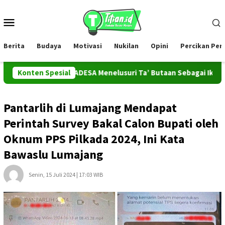
Loncat
ke
Menu
konten
Mobile
Berita
Budaya
Motivasi
Nukilan
Opini
Percikan Pe
Tim PROMAHADESA Menelusuri Ta’ Butaan Sebagai Ikon Kesenian
Konten Spesial
Pantarlih di Lumajang Mendapat
Perintah Survey Bakal Calon Bupati oleh
Oknum PPS Pilkada 2024, Ini Kata
Bawaslu Lumajang
Senin, 15 Juli 2024 | 17:03 WIB