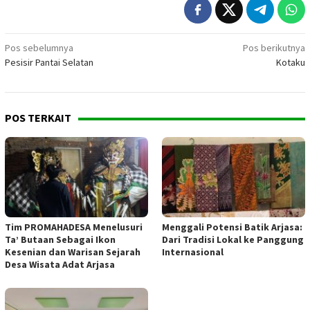
Navigasi
Pos sebelumnya
Pos berikutnya
Pesisir Pantai Selatan
Kotaku
pos
POS TERKAIT
Tim PROMAHADESA Menelusuri
Menggali Potensi Batik Arjasa:
Ta’ Butaan Sebagai Ikon
Dari Tradisi Lokal ke Panggung
Kesenian dan Warisan Sejarah
Internasional
Desa Wisata Adat Arjasa