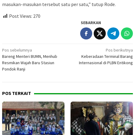
masukan-masukan tersebut satu per satu,” tutup Rode.
Post Views:
270
SEBARKAN
Navigasi
Pos sebelumnya
Pos berikutnya
Bareng Menteri BUMN, Menhub
Keberadaan Terminal Barang
pos
Resmikan Wajah Baru Stasiun
Internasional di PLBN Entikong
Pondok Ranji
POS TERKAIT