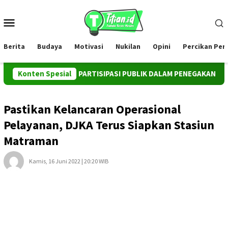
Loncat
ke
Menu
konten
Mobile
Berita
Budaya
Motivasi
Nukilan
Opini
Percikan Pe
I INSTRUMEN PARTISIPASI PUBLIK DALAM PENEGAKAN HUKUM TE
Konten Spesial
Pastikan Kelancaran Operasional
Pelayanan, DJKA Terus Siapkan Stasiun
Matraman
Kamis, 16 Juni 2022 | 20:20 WIB