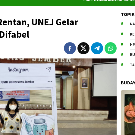
TOPIK
Rentan, UNEJ Gelar
NA
Difabel
K
HM
BU
TA
BUDA