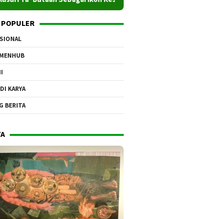
 POPULER
SIONAL
EMENHUB
I
DI KARYA
G BERITA
YA