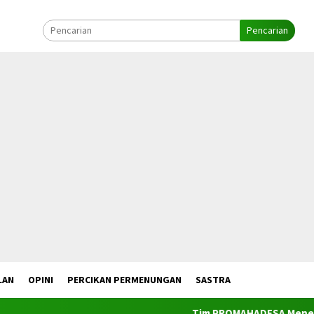
Pencarian
LAN
OPINI
PERCIKAN PERMENUNGAN
SASTRA
Tim PROMAHADESA Menelusuri Ta’ But