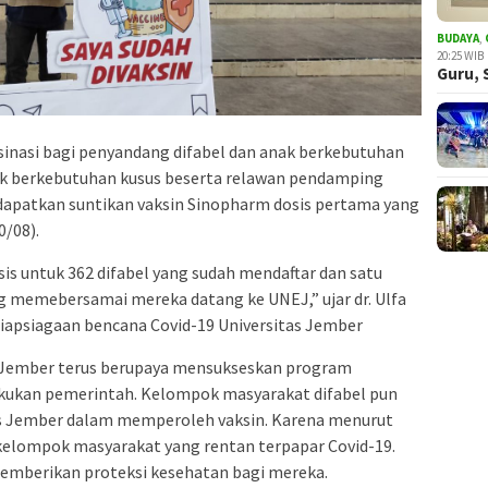
BUDAYA
,
20:25 WIB
Guru, 
sinasi bagi penyandang difabel dan anak berkebutuhan
nak berkebutuhan kusus beserta relawan pendamping
apatkan suntikan vaksin Sinopharm dosis pertama yang
0/08).
s untuk 362 difabel yang sudah mendaftar dan satu
 memebersamai mereka datang ke UNEJ,” ujar dr. Ulfa
siapsiagaan bencana Covid-19 Universitas Jember
as Jember terus berupaya mensukseskan program
lakukan pemerintah. Kelompok masyarakat difabel pun
tas Jember dalam memperoleh vaksin. Karena menurut
 kelompok masyarakat yang rentan terpapar Covid-19.
memberikan proteksi kesehatan bagi mereka.