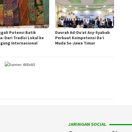
gali Potensi Batik
Daurah Ad-Du’at Asy-Syabab
a: Dari Tradisi Lokal ke
Perkuat Kompetensi Da’i
gung Internasional
Muda Se-Jawa Timur
JARINGAN SOCIAL