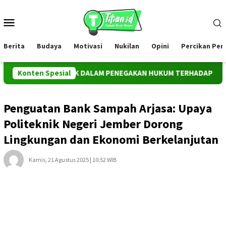
Loncat
ke
Menu
konten
Mobile
Berita
Budaya
Motivasi
Nukilan
Opini
Percikan Pe
IPASI PUBLIK DALAM PENEGAKAN HUKUM TERHADAP KEJAHATAN 
Konten Spesial
Penguatan Bank Sampah Arjasa: Upaya
Politeknik Negeri Jember Dorong
Lingkungan dan Ekonomi Berkelanjutan
Kamis, 21 Agustus 2025 | 10:52 WIB