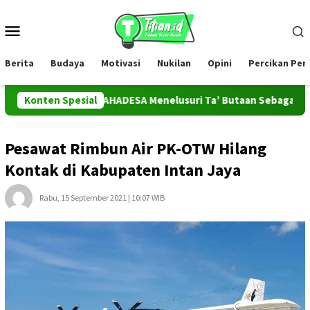
Loncat
ke
Menu
konten
Mobile
Berita
Budaya
Motivasi
Nukilan
Opini
Percikan Pe
Konten Spesial
Tim PROMAHADESA Menelusuri Ta’ Butaan Sebagai Ikon Kese
Pesawat Rimbun Air PK-OTW Hilang
Kontak di Kabupaten Intan Jaya
Rabu, 15 September 2021 | 10:07 WIB