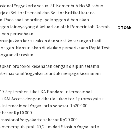
asional Yogyakarta sesuai SE Kemenhub No 58 tahun
ja di Sektor Esensial dan Sektor Kritikal karena
n. Pada saat boarding, pelanggan diharuskan
gan lainnya yang dikeluarkan oleh Pemerintah Daerah
OTOM
pinan perusahaan.
nunjukkan kartu vaksin dan surat keterangan hasil
 Antigen. Namun akan dilakukan pemeriksaan Rapid Test
nggan di stasiun.
pkan protokol kesehatan dengan disiplin selama
Internasional Yogyakarta untuk menjaga keamanan
i 17 September, tiket KA Bandara Internasional
i KAI Access dengan diberlakukan tarif promo yaitu:
a Internasional Yogyakarta sebesar Rp20.000
sebesar Rp10.000
ernasional Yogyakarta sebesar Rp20.000.
 menempuh jarak 40,2 km dari Stasiun Yogyakarta