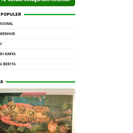
 POPULER
SIONAL
EMENHUB
I
DI KARYA
G BERITA
YA