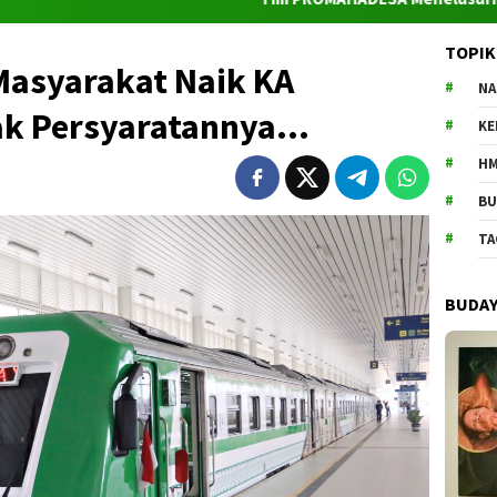
TOPIK
Masyarakat Naik KA
NA
ak Persyaratannya…
K
HM
BU
TA
BUDA