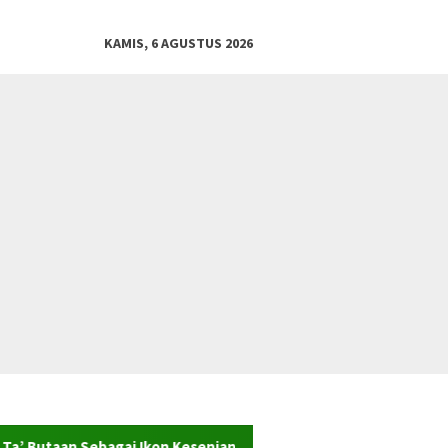
KAMIS, 6 AGUSTUS 2026
bagai Ikon Kesenian dan Warisan Sejarah Desa Wisata Adat Arja