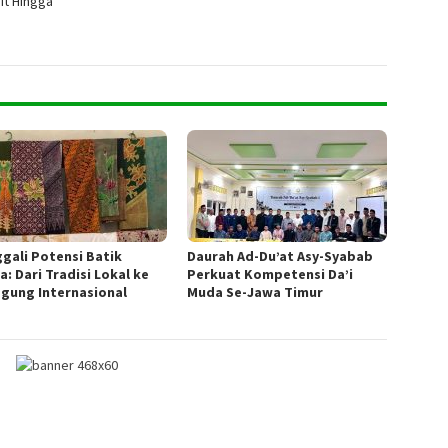
it Hingga
gali Potensi Batik
Daurah Ad-Du’at Asy-Syabab
a: Dari Tradisi Lokal ke
Perkuat Kompetensi Da’i
gung Internasional
Muda Se-Jawa Timur