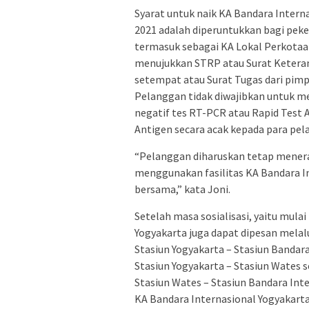
Syarat untuk naik KA Bandara Intern
2021 adalah diperuntukkan bagi peker
termasuk sebagai KA Lokal Perkotaa
menujukkan STRP atau Surat Keteran
setempat atau Surat Tugas dari pim
Pelanggan tidak diwajibkan untuk me
negatif tes RT-PCR atau Rapid Test
Antigen secara acak kepada para pela
“Pelanggan diharuskan tetap menera
menggunakan fasilitas KA Bandara 
bersama,” kata Joni.
Setelah masa sosialisasi, yaitu mula
Yogyakarta juga dapat dipesan melalu
Stasiun Yogyakarta – Stasiun Bandar
Stasiun Yogyakarta – Stasiun Wates 
Stasiun Wates – Stasiun Bandara Int
KA Bandara Internasional Yogyakarta