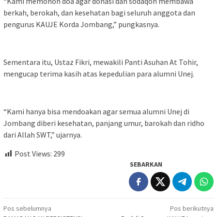
“Kami memohon doa agar donasi dan sodaqoh membawa
berkah, berokah, dan kesehatan bagi seluruh anggota dan
pengurus KAUJE Korda Jombang,” pungkasnya.
Sementara itu, Ustaz Fikri, mewakili Panti Asuhan At Tohir,
mengucap terima kasih atas kepedulian para alumni Unej.
“Kami hanya bisa mendoakan agar semua alumni Unej di
Jombang diberi kesehatan, panjang umur, barokah dan ridho
dari Allah SWT,” ujarnya.
Post Views:
299
SEBARKAN
Navigasi
Pos sebelumnya
Pos berikutnya