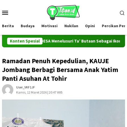
Loncat
ke
Menu
konten
Mobile
Berita
Budaya
Motivasi
Nukilan
Opini
Percikan Pe
Tim PROMAHADESA Menelusuri Ta’ Butaan Sebagai Ikon Kesenian 
Konten Spesial
Ramadan Penuh Kepedulian, KAUJE
Jombang Berbagi Bersama Anak Yatim
Panti Asuhan At Tohir
User_VKF1JF
Kamis, 12 Maret 2026 | 20:47 WIB