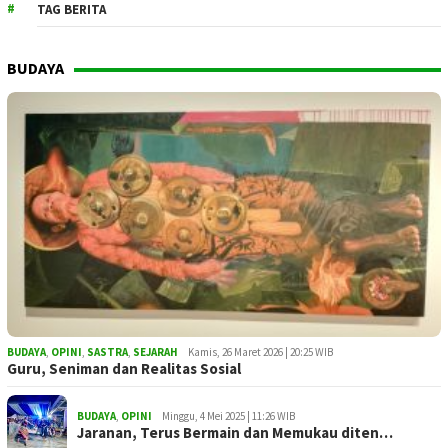
TAG BERITA
BUDAYA
BUDAYA
,
OPINI
,
SASTRA
,
SEJARAH
Kamis, 26 Maret 2026 | 20:25 WIB
Guru, Seniman dan Realitas Sosial
BUDAYA
,
OPINI
Minggu, 4 Mei 2025 | 11:26 WIB
Jaranan, Terus Bermain dan Memukau diten…