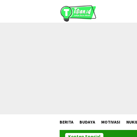
Loncat
ke
konten
BERITA
BUDAYA
MOTIVASI
NUKI
Konten Spesial
GREEN RIBBON F