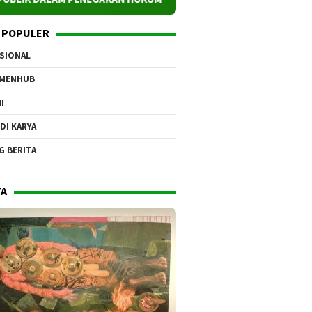
 POPULER
SIONAL
EMENHUB
I
DI KARYA
G BERITA
YA