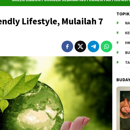
TOPIK
ndly Lifestyle, Mulailah 7
NA
K
HM
BU
TA
BUDA