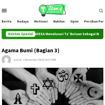
Loncat
ke
Menu
konten
Mobile
Berita
Budaya
Motivasi
Nukilan
Opini
Percikan Pe
Tim PROMAHADESA Menelusuri Ta’ Butaan Sebagai Ikon Kesenian 
Konten Spesial
Agama Bumi (Bagian 3)
Jumat, 1 November 2024 | 16:27 WIB