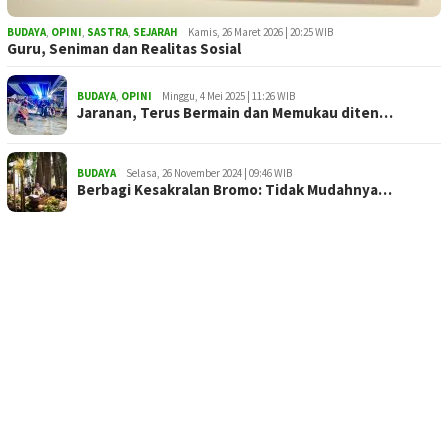
BUDAYA
,
OPINI
,
SASTRA
,
SEJARAH
Kamis, 26 Maret 2026 | 20:25 WIB
Guru, Seniman dan Realitas Sosial
BUDAYA
,
OPINI
Minggu, 4 Mei 2025 | 11:26 WIB
Jaranan, Terus Bermain dan Memukau diten…
BUDAYA
Selasa, 26 November 2024 | 09:46 WIB
Berbagi Kesakralan Bromo: Tidak Mudahnya…