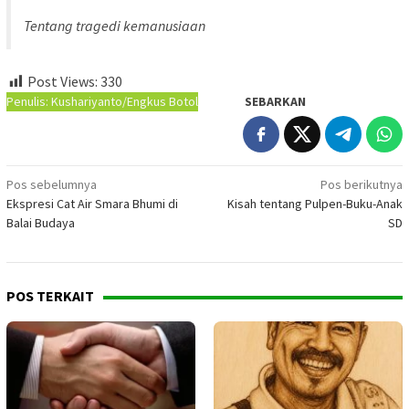
Tentang tragedi kemanusiaan
Post Views:
330
Penulis: Kushariyanto/Engkus Botol
SEBARKAN
Navigasi
Pos sebelumnya
Pos berikutnya
Ekspresi Cat Air Smara Bhumi di
Kisah tentang Pulpen-Buku-Anak
pos
Balai Budaya
SD
POS TERKAIT