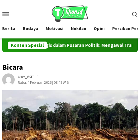
Loncat
ke
Menu
konten
Mobile
Berita
Budaya
Motivasi
Nukilan
Opini
Percikan Pe
adilan Ekologis dalam Pusaran Politik: Mengawal Transparansi da
Konten Spesial
Bicara
User_VKF1JF
Rabu, 4 Februari 2026 | 08:48 WIB