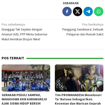
SEBARKAN
Navigasi
Pos sebelumnya
Pos berikutnya
Dianggap Tak Sejalan dengan
Panggung Sandiwara: Sebuah
pos
Amanat UUD, FPP Minta Gubernur
Pelajaran dari Rumah Sakit
Malut Hentikan Ekspor Nikel
POS TERKAIT
GERAKAN PEDULI SAMPAH,
Tim PROMAHADESA Menelusuri
MAHASISWA KKN KARANGREJO
Ta’ Butaan Sebagai Ikon
AJAK SISWA HIDUP BERSIH
Kesenian dan Warisan Sejarah