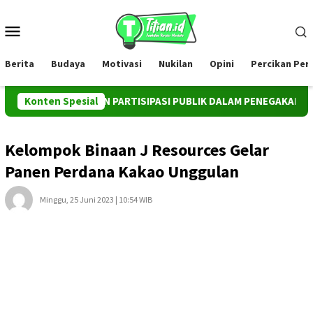
Loncat
ke
Menu
konten
Mobile
Berita
Budaya
Motivasi
Nukilan
Opini
Percikan Pe
AI INSTRUMEN PARTISIPASI PUBLIK DALAM PENEGAKAN HUKUM 
Konten Spesial
Kelompok Binaan J Resources Gelar
Panen Perdana Kakao Unggulan
Minggu, 25 Juni 2023 | 10:54 WIB