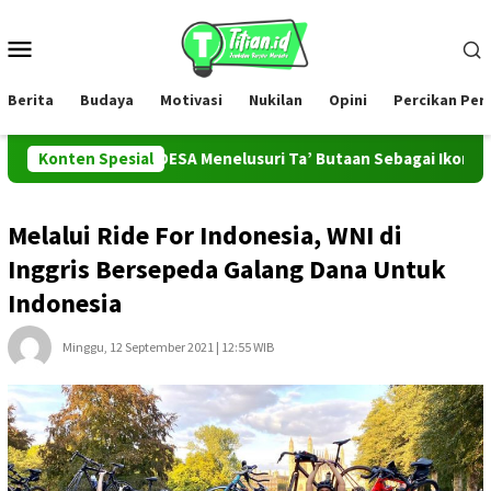
Loncat
ke
Menu
konten
Mobile
Berita
Budaya
Motivasi
Nukilan
Opini
Percikan Pe
Tim PROMAHADESA Menelusuri Ta’ Butaan Sebagai Ikon Kesenian d
Konten Spesial
Melalui Ride For Indonesia, WNI di
Inggris Bersepeda Galang Dana Untuk
Indonesia
Minggu, 12 September 2021 | 12:55 WIB