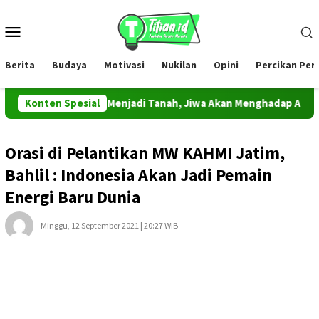
Loncat
ke
Menu
konten
Mobile
Berita
Budaya
Motivasi
Nukilan
Opini
Percikan Pe
 Akan Kembali Menjadi Tanah, Jiwa Akan Menghadap Allah
Konten Spesial
Orasi di Pelantikan MW KAHMI Jatim,
Bahlil : Indonesia Akan Jadi Pemain
Energi Baru Dunia
Minggu, 12 September 2021 | 20:27 WIB