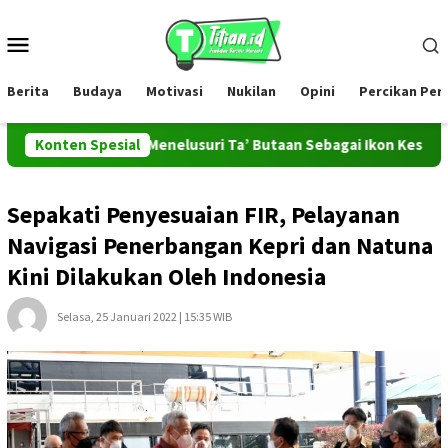
Loncat
ke
Menu
konten
Mobile
Berita
Budaya
Motivasi
Nukilan
Opini
Percikan Pe
ROMAHADESA Menelusuri Ta’ Butaan Sebagai Ikon Kesenian dan W
Konten Spesial
Sepakati Penyesuaian FIR, Pelayanan
Navigasi Penerbangan Kepri dan Natuna
Kini Dilakukan Oleh Indonesia
Selasa, 25 Januari 2022 | 15:35 WIB