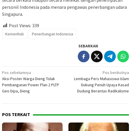
personil Indonesia pada menara pengawas penerbangan udara
Singapura.
Post Views:
339
Kemenhub
Penerbangan Indonesia
SEBARKAN
Navigasi
Pos sebelumnya
Pos berikutnya
Aksi Poster Warga Dieng Tolak
Lembaga Pers Mahasiswa Islam
pos
Pembangunan Power Plan 2 PLTP
Dukung Penuh Upaya Kasad
Geo Dipa, Dieng
Dudung Berantas Radikalisme
POS TERKAIT