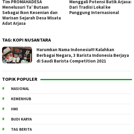
Tim PROMAHADESA
Menggali Potensi Batik Arjasa:
Menelusuri Ta’ Butaan
Dari Tradisi Lokal ke
Sebagai Ikon Kesenian dan
Panggung Internasional
Warisan Sejarah Desa Wisata
Adat Arjasa
TAG:
KOPI NUSANTARA
Harumkan Nama Indonesia!!! Kalahkan
Berbagai Negara, 3 Barista Indonesia Berjaya
di Saudi Barista Competition 2021
TOPIK POPULER
NASIONAL
KEMENHUB
HMI
BUDI KARYA
TAG BERITA