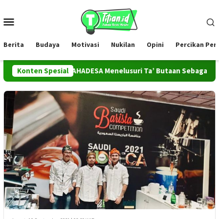
Loncat
ke
Menu
konten
Mobile
Berita
Budaya
Motivasi
Nukilan
Opini
Percikan Pe
Konten Spesial
Tim PROMAHADESA Menelusuri Ta’ Butaan Sebagai Ikon Ke