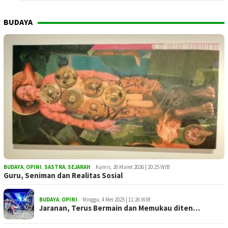
BUDAYA
BUDAYA
,
OPINI
,
SASTRA
,
SEJARAH
Kamis, 26 Maret 2026 | 20:25 WIB
Guru, Seniman dan Realitas Sosial
BUDAYA
,
OPINI
Minggu, 4 Mei 2025 | 11:26 WIB
Jaranan, Terus Bermain dan Memukau diten…