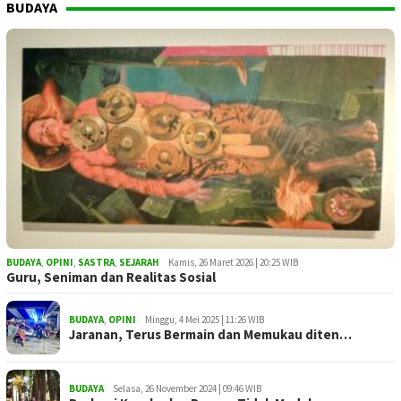
BUDAYA
BUDAYA
,
OPINI
,
SASTRA
,
SEJARAH
Kamis, 26 Maret 2026 | 20:25 WIB
Guru, Seniman dan Realitas Sosial
BUDAYA
,
OPINI
Minggu, 4 Mei 2025 | 11:26 WIB
Jaranan, Terus Bermain dan Memukau diten…
BUDAYA
Selasa, 26 November 2024 | 09:46 WIB