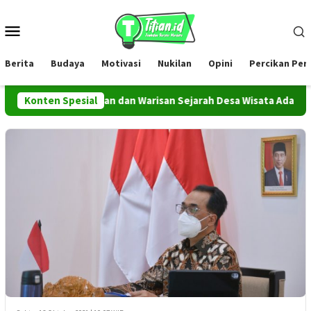
Loncat
ke
Menu
konten
Mobile
Berita
Budaya
Motivasi
Nukilan
Opini
Percikan Pe
gai Ikon Kesenian dan Warisan Sejarah Desa Wisata Adat Arjasa
Konten Spesial