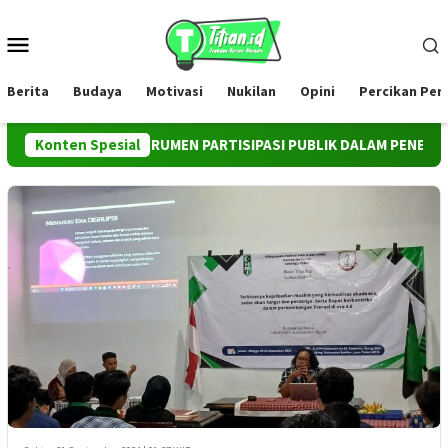
Loncat
ke
Menu
konten
Mobile
Berita
Budaya
Motivasi
Nukilan
Opini
Percikan Pe
 SEBAGAI INSTRUMEN PARTISIPASI PUBLIK DALAM PENEGAKAN 
Konten Spesial