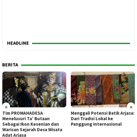
HEADLINE
BERITA
«
»
DESA
Menggali Potensi Batik Arjasa:
Daurah Ad-Du
’ Butaan
Dari Tradisi Lokal ke
Perkuat Komp
Kesenian dan
Panggung Internasional
Muda Se-Jawa
ah Desa Wisata