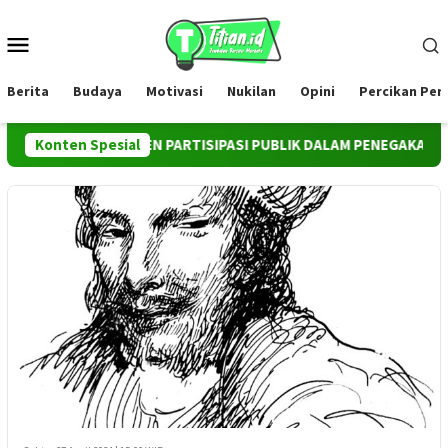
Loncat
ke
Menu
konten
Mobile
Berita
Budaya
Motivasi
Nukilan
Opini
Percikan Pe
BAGAI INSTRUMEN PARTISIPASI PUBLIK DALAM PENEGAKAN HUKU
Konten Spesial