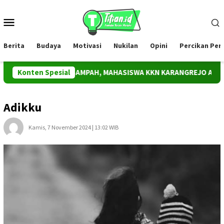
Loncat
ke
Menu
konten
Mobile
Berita
Budaya
Motivasi
Nukilan
Opini
Percikan Pe
RAKAN PEDULI SAMPAH, MAHASISWA KKN KARANGREJO AJAK SISWA
Konten Spesial
Adikku
Kamis, 7 November 2024 | 13:02 WIB