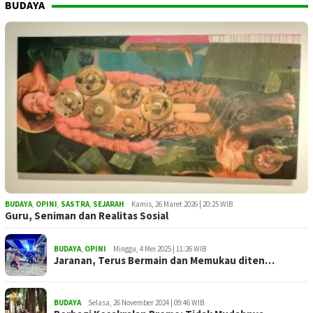
BUDAYA
BUDAYA
,
OPINI
,
SASTRA
,
SEJARAH
Kamis, 26 Maret 2026 | 20:25 WIB
Guru, Seniman dan Realitas Sosial
BUDAYA
,
OPINI
Minggu, 4 Mei 2025 | 11:26 WIB
Jaranan, Terus Bermain dan Memukau diten…
BUDAYA
Selasa, 26 November 2024 | 09:46 WIB