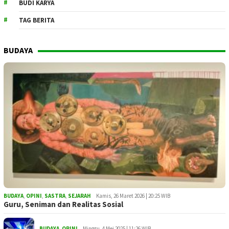
BUDI KARYA
TAG BERITA
BUDAYA
BUDAYA
,
OPINI
,
SASTRA
,
SEJARAH
Kamis, 26 Maret 2026 | 20:25 WIB
Guru, Seniman dan Realitas Sosial
BUDAYA
,
OPINI
Minggu, 4 Mei 2025 | 11:26 WIB