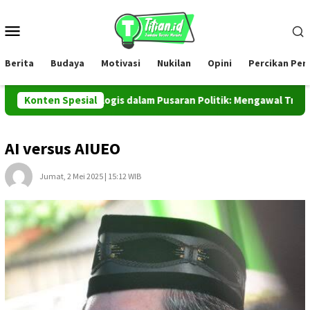
Loncat
ke
Menu
konten
Mobile
Berita
Budaya
Motivasi
Nukilan
Opini
Percikan Pe
adilan Ekologis dalam Pusaran Politik: Mengawal Transparansi dan
Konten Spesial
AI versus AIUEO
Jumat, 2 Mei 2025 | 15:12 WIB