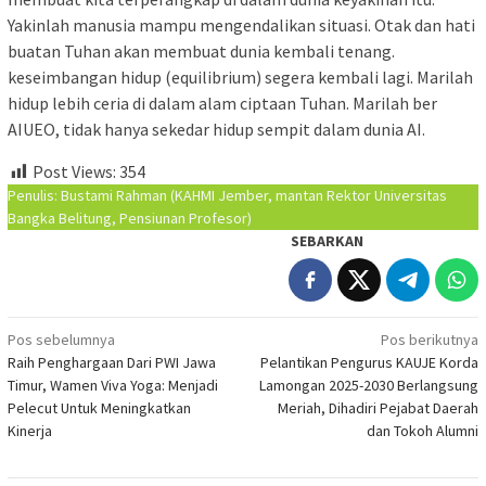
Yakinlah manusia mampu mengendalikan situasi. Otak dan hati
buatan Tuhan akan membuat dunia kembali tenang.
keseimbangan hidup (equilibrium) segera kembali lagi. Marilah
hidup lebih ceria di dalam alam ciptaan Tuhan. Marilah ber
AIUEO, tidak hanya sekedar hidup sempit dalam dunia AI.
Post Views:
354
Penulis: Bustami Rahman (KAHMI Jember, mantan Rektor Universitas
Bangka Belitung, Pensiunan Profesor)
SEBARKAN
Navigasi
Pos sebelumnya
Pos berikutnya
Raih Penghargaan Dari PWI Jawa
Pelantikan Pengurus KAUJE Korda
pos
Timur, Wamen Viva Yoga: Menjadi
Lamongan 2025-2030 Berlangsung
Pelecut Untuk Meningkatkan
Meriah, Dihadiri Pejabat Daerah
Kinerja
dan Tokoh Alumni