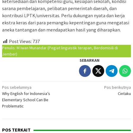
ketersediaan dan kompetensi guru, kesiapan sekolah, kondisi
sarana pembelajaran, pelibatan pemerintah daerah, dan
kontribusi LPTK/universitas. Perlu dukungan nyata dan kerja
ekstra keras dari para pemangku kepentingan guna mengatasi
aneka tantangan dan mendapatkan hasil yang diharapkan.
Post Views:
737
Penulis: M Iwan Munandar (Pegiat linguistik terapan, Berdomisili di
Jember)
SEBARKAN
Navigasi
Pos sebelumnya
Pos berikutnya
Why English for Indonesia’s
Cintaku
pos
Elementary School Can Be
Problematic
POS TERKAIT