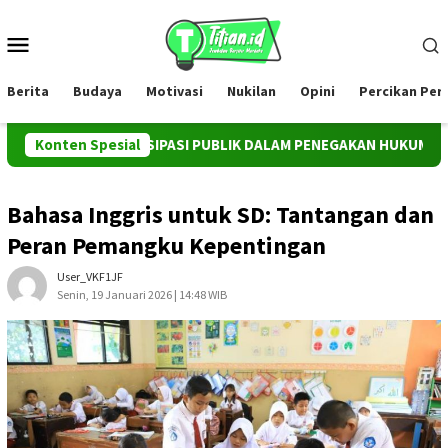
Loncat
ke
Menu
konten
Mobile
Berita
Budaya
Motivasi
Nukilan
Opini
Percikan Pe
 PARTISIPASI PUBLIK DALAM PENEGAKAN HUKUM TERHADAP KEJ
Konten Spesial
Bahasa Inggris untuk SD: Tantangan dan
Peran Pemangku Kepentingan
User_VKF1JF
Senin, 19 Januari 2026 | 14:48 WIB