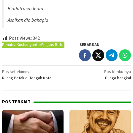
Biarlah menderita
Asalkan dia bahagia
Post Views:
342
Penulis: Kushariyanto/Engkus Botol
SEBARKAN
Navigasi
Pos sebelumnya
Pos berikutnya
Ruang Petak di Tengah Kota
Bunga bangkai
pos
POS TERKAIT