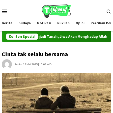
Loncat
ke
Menu
konten
Mobile
Berita
Budaya
Motivasi
Nukilan
Opini
Percikan Pe
an Kembali Menjadi Tanah, Jiwa Akan Menghadap Allah
Konten Spesial
C
Cinta tak selalu bersama
Senin, 19 Mei 2025 | 10:08 WIB