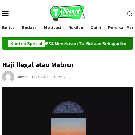
Loncat
ke
Menu
konten
Mobile
Berita
Budaya
Motivasi
Nukilan
Opini
Percikan Pe
Tim PROMAHADESA Menelusuri Ta’ Butaan Sebagai Ikon Kesenian d
Konten Spesial
Haji llegal atau Mabrur
Jumat, 14 Juni 2024 | 07:31 WIB