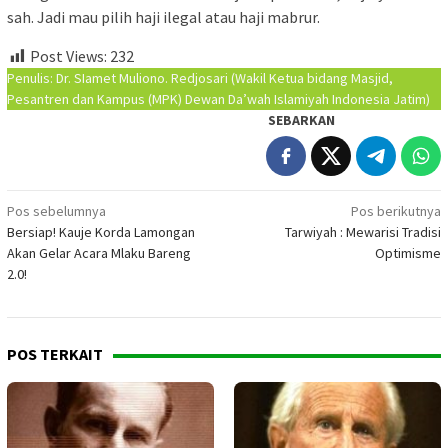
sah. Jadi mau pilih haji ilegal atau haji mabrur.
Post Views:
232
Penulis: Dr. SIamet Muliono. Redjosari (Wakil Ketua bidang Masjid,
Pesantren dan Kampus (MPK) Dewan Da’wah Islamiyah Indonesia Jatim)
SEBARKAN
Navigasi
Pos sebelumnya
Pos berikutnya
Bersiap! Kauje Korda Lamongan
Tarwiyah : Mewarisi Tradisi
pos
Akan Gelar Acara Mlaku Bareng
Optimisme
2.0!
POS TERKAIT